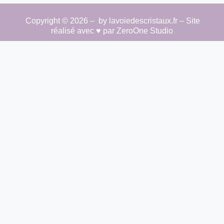
Copyright © 2026 – by lavoiedescristaux.fr – Site
réalisé avec ♥ par
ZeroOne Studio
Hide similarities
Highlight differences
Select the fields to be shown. Others will be hidden. Drag and
drop to rearrange the order.
Image
SKU
Rating
Price
Stock
Availability
Add to cart
Description
Content
Weight
Dimensions
Additional information
Click outside to hide the comparison bar
Compare