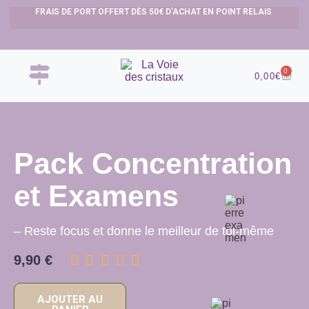
FRAIS DE PORT OFFERT DÈS 50€ D’ACHAT EN POINT RELAIS
0
0,00
€
Pack Concentration
et Examens
– Reste focus et donne le meilleur de toi-même
9,90 €





AJOUTER AU