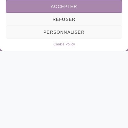
Adresse :
Grande rue, 21110 SOIRANS
ACCEPTER
Email:
contact@lavoiedescristaux.fr
REFUSER
PERSONNALISER
Copyright © 2026 – by lavoiedescristaux.fr – Site
Cookie Policy
réalisé avec ♥ par
ZeroOne Studio
Hide similarities
Highlight differences
Select the fields to be shown. Others will be hidden. Drag and
drop to rearrange the order.
Image
SKU
Rating
Price
Stock
Availability
Add to cart
Description
Content