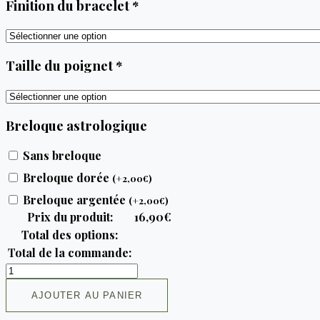
Finition du bracelet
*
Taille du poignet
*
Breloque astrologique
Sans breloque
Breloque dorée
(
+
2,00
€
)
Breloque argentée
(
+
2,00
€
)
Prix du produit:
16,90
€
Total des options:
Total de la commande:
AJOUTER AU PANIER