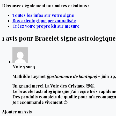
Découvrez également nos autres créations :
Toutes les infos sur votre signe
Box astrologique personnalisée
Créez votre propre kit sur mesure
1 avis pour
Bracelet signe astrologique
Note
5
sur 5
Mathilde Leymet
(gestionnaire de boutique)
–
juin 29
Un grand merci La Voie des Cristaux 😇🤩.
Le bracelet astrologique que j’ai reçue très rapidemen
Des produits complets de qualité pour m’accompagne
Je recommande vivement 😍
Ajouter un Avis