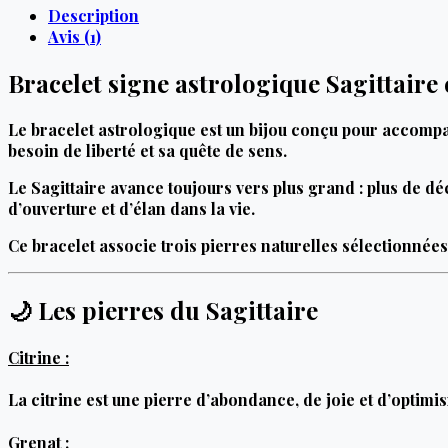
Description
Avis (1)
Bracelet signe astrologique Sagittaire 
Le bracelet astrologique est un bijou conçu pour accomp
besoin de liberté et sa quête de sens.
Le Sagittaire avance toujours vers plus grand : plus de d
d’ouverture et d’élan dans la vie.
Ce bracelet associe trois pierres naturelles sélectionnée
🌙 Les pierres du Sagittaire
Citrine :
La citrine est une pierre d’abondance, de joie et d’optimis
Grenat :