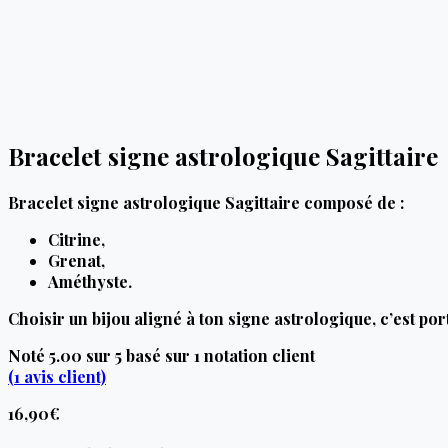
Bracelet signe astrologique Sagittaire
Bracelet signe astrologique Sagittaire composé de :
Citrine,
Grenat,
Améthyste.
Choisir un bijou aligné à ton signe astrologique, c’est po
Noté
5.00
sur 5 basé sur
1
notation client
(
1
avis client)
16,90
€