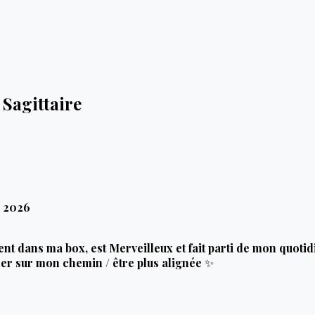
 Sagittaire
, 2026
t dans ma box, est Merveilleux et fait parti de mon quotidie
r sur mon chemin / être plus alignée ✨️