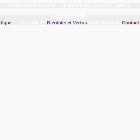
FRAIS DE PORT OFFERT DÈS 50€ D’ACHAT EN POINT RELAIS
✨ SOLDES D’ÉTÉ ✨
-20 % SUR TOUT LE SITE AVEC LE CODE SOLDES20
tique
Bienfaits et Vertus
Contact