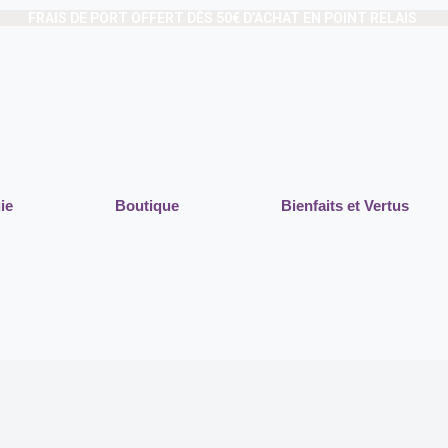
FRAIS DE PORT OFFERT DÈS 50€ D’ACHAT EN POINT RELAIS
ie
Boutique
Bienfaits et Vertus